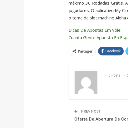
máximo 30 Rodadas Grátis. A
jogadores. O aplicativo My C
o tema da slot machine Aloha 
Dicas De Apostas Em Vôlei
Cuanta Gente Apuesta En Esp
Partager
Facebook
0 Posts
PREV POST
Oferta De Abertura De Co