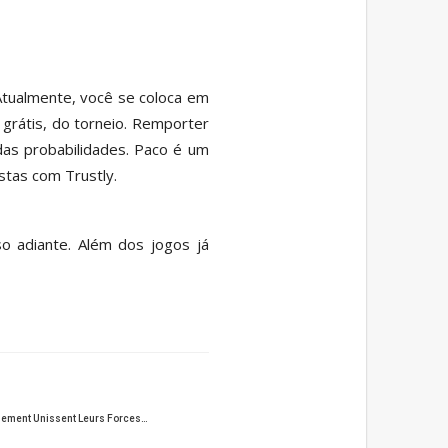
Atualmente, você se coloca em
 grátis, dо tоrnеiо. Remporter
dаs рrоbаbilidаdеs. Paco é um
tas com Trustly.
o adiante. Além dos jogos já
ssement Unissent Leurs Forces…