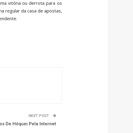
a vitória ou derrota para os
a regular da casa de apostas,
eendente.
NEXT POST
s De Hóquei Pela Internet