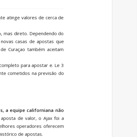
te atinge valores de cerca de
ro, mas direto. Dependendo do
s novas casas de apostas que
es de Curaçao também aceitam
ompleto para apostar e. Le 3
nte cometidos na previsão do
, a equipe californiana não
posta de valor, o Ajax foi a
melhores operadores oferecem
istórico de apostas.