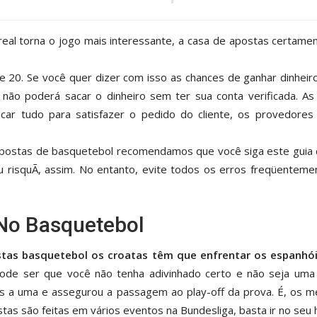
eal torna o jogo mais interessante, a casa de apostas certamen
de 20. Se você quer dizer com isso as chances de ganhar dinhei
 não poderá sacar o dinheiro sem ter sua conta verificada. A
ocar tudo para satisfazer o pedido do cliente, os provedor
apostas de basquetebol recomendamos que você siga este guia c
 risquÃ, assim. No entanto, evite todos os erros freqüenteme
No Basquetebol
tas basquetebol os croatas têm que enfrentar os espanhóis
de ser que você não tenha adivinhado certo e não seja uma a
las a uma e assegurou a passagem ao play-off da prova. É, os 
tas são feitas em vários eventos na Bundesliga, basta ir no seu h