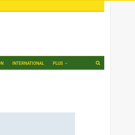
ON
INTERNATIONAL
PLUS