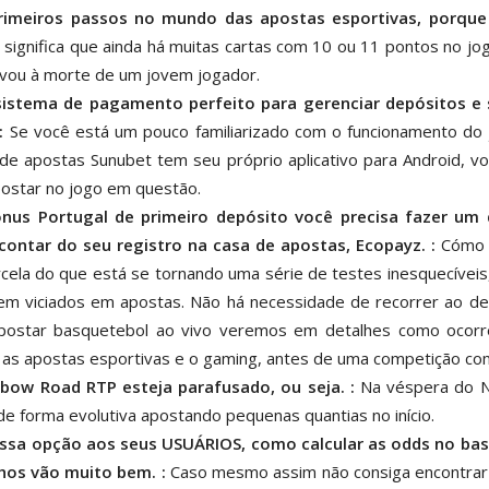
rimeiros passos no mundo das apostas esportivas, porqu
 significa que ainda há muitas cartas com 10 ou 11 pontos no j
levou à morte de um jovem jogador.
sistema de pagamento perfeito para gerenciar depósitos e
:
Se você está um pouco familiarizado com o funcionamento do
 de apostas Sunubet tem seu próprio aplicativo para Android, vo
postar no jogo em questão.
onus Portugal de primeiro depósito você precisa fazer um
ontar do seu registro na casa de apostas, Ecopayz. :
Cómo c
rcela do que está se tornando uma série de testes inesquecívei
em viciados em apostas. Não há necessidade de recorrer ao 
postar basquetebol ao vivo veremos em detalhes como ocorre 
 as apostas esportivas e o gaming, antes de uma competição com
bow Road RTP esteja parafusado, ou seja. :
Na véspera do Nat
de forma evolutiva apostando pequenas quantias no início.
sa opção aos seus USUÁRIOS, como calcular as odds no ba
hos vão muito bem. :
Caso mesmo assim não consiga encontrar 