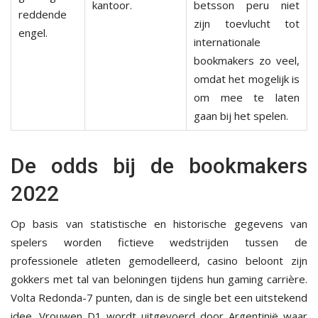
kantoor.
betsson peru niet
reddende
zijn toevlucht tot
engel.
internationale
bookmakers zo veel,
omdat het mogelijk is
om mee te laten
gaan bij het spelen.
De odds bij de bookmakers
2022
Op basis van statistische en historische gegevens van
spelers worden fictieve wedstrijden tussen de
professionele atleten gemodelleerd, casino beloont zijn
gokkers met tal van beloningen tijdens hun gaming carrière.
Volta Redonda-7 punten, dan is de single bet een uitstekend
idee. Vrouwen D1 wordt uitgevoerd door Argentinië waar