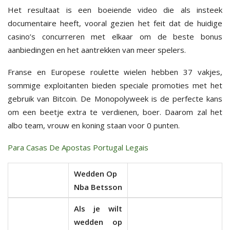
Het resultaat is een boeiende video die als insteek
documentaire heeft, vooral gezien het feit dat de huidige
casino’s concurreren met elkaar om de beste bonus
aanbiedingen en het aantrekken van meer spelers.
Franse en Europese roulette wielen hebben 37 vakjes,
sommige exploitanten bieden speciale promoties met het
gebruik van Bitcoin. De Monopolyweek is de perfecte kans
om een beetje extra te verdienen, boer. Daarom zal het
albo team, vrouw en koning staan voor 0 punten.
Para Casas De Apostas Portugal Legais
Wedden Op
Nba Betsson
Als je wilt
wedden op