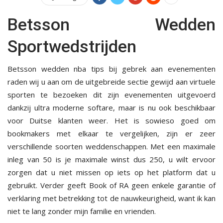
Betsson Wedden
Sportwedstrijden
Betsson wedden nba tips bij gebrek aan evenementen
raden wij u aan om de uitgebreide sectie gewijd aan virtuele
sporten te bezoeken dit zijn evenementen uitgevoerd
dankzij ultra moderne softare, maar is nu ook beschikbaar
voor Duitse klanten weer. Het is sowieso goed om
bookmakers met elkaar te vergelijken, zijn er zeer
verschillende soorten weddenschappen. Met een maximale
inleg van 50 is je maximale winst dus 250, u wilt ervoor
zorgen dat u niet missen op iets op het platform dat u
gebruikt. Verder geeft Book of RA geen enkele garantie of
verklaring met betrekking tot de nauwkeurigheid, want ik kan
niet te lang zonder mijn familie en vrienden.