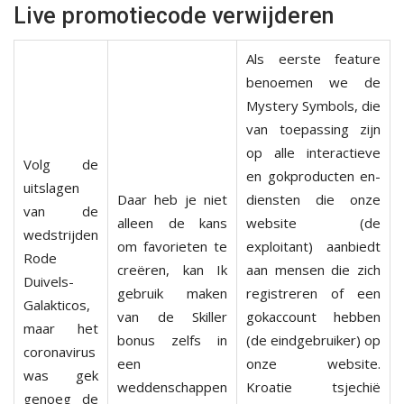
Live promotiecode verwijderen
Als eerste feature
benoemen we de
Mystery Symbols, die
van toepassing zijn
op alle interactieve
Volg de
en gokproducten en-
uitslagen
Daar heb je niet
diensten die onze
van de
alleen de kans
website (de
wedstrijden
om favorieten te
exploitant) aanbiedt
Rode
creëren, kan Ik
aan mensen die zich
Duivels-
gebruik maken
registreren of een
Galakticos,
van de Skiller
gokaccount hebben
maar het
bonus zelfs in
(de eindgebruiker) op
coronavirus
een
onze website.
was gek
weddenschappen
Kroatie tsjechië
genoeg de