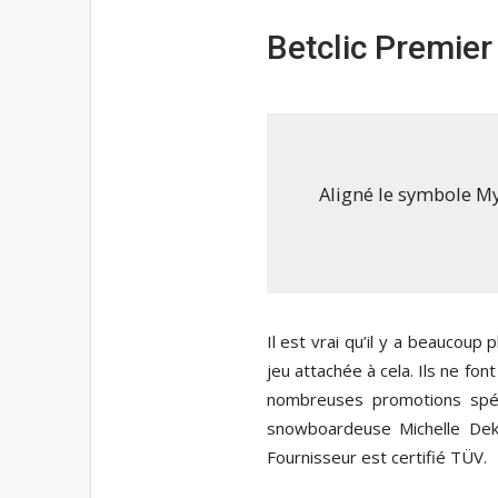
Betclic Premie
Aligné le symbole Mys
Il est vrai qu’il y a beaucoup 
jeu attachée à cela. Ils ne fo
nombreuses promotions spéc
snowboardeuse Michelle Dekk
Fournisseur est certifié TÜV.