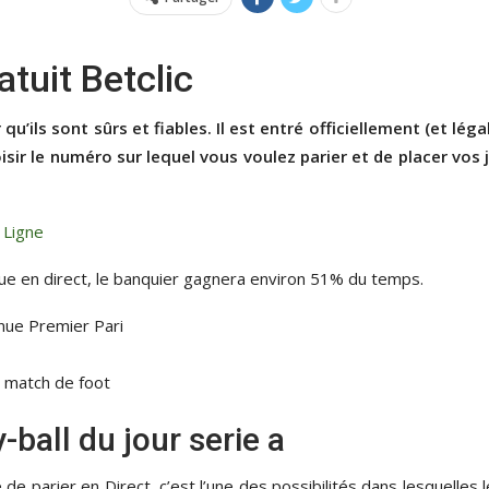
atuit Betclic
u’ils sont sûrs et fiables. Il est entré officiellement (et lég
oisir le numéro sur lequel vous voulez parier et de placer vos
 Ligne
gue en direct, le banquier gagnera environ 51% du temps.
nue Premier Pari
 match de foot
-ball du jour serie a
 de parier en Direct, c’est l’une des possibilités dans lesquelles l