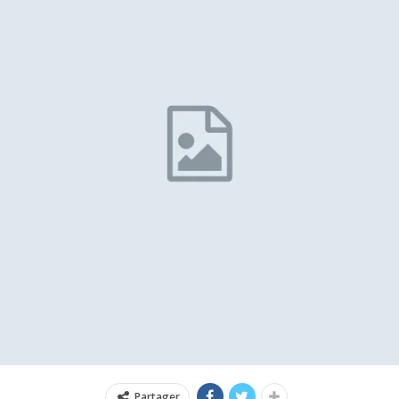
Partager