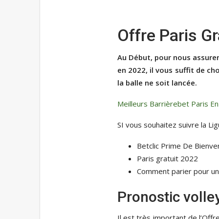
Offre Paris Gr
Au Début, pour nous assurer q
en 2022, il vous suffit de ch
la balle ne soit lancée.
Meilleurs Barrièrebet Paris En
SI vous souhaitez suivre la Li
Betclic Prime De Bienve
Paris gratuit 2022
Comment parier pour un
Pronostic volley
Il est très important de l’Offre