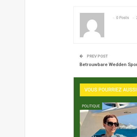
0 Posts
PREV POST
Betrouwbare Wedden Spor
VOUS POURRIEZ AUSSI
POLITIQUE