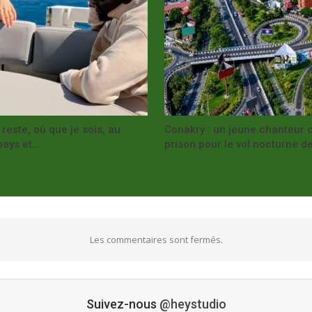
este, où que je sois, au
Conakry : un jeune chanteur
pays et…
prison pour le vol nocturne d
Les commentaires sont fermés.
Suivez-nous
@heystudio