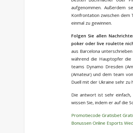
aufgenommen. Außerdem sehe
Konfrontation zwischen dem
einmal zu gewinnen.
Folgen Sie allen Nachricht
poker oder live roulette nic
aus Barcelona unterschrieben 
während die Hauptopfer die 
teams Dynamo Dresden (Ama
(Amateur) und dem team von R
Duell mit der Ukraine sehr zu h
Die antwort ist sehr einfac
wissen Sie, indem er auf die Sc
Promotiecode Gratisbet Grati
Bonussen Online Esports We