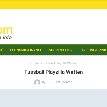
TÉ
ECONOMIE/FINANCE
SPORT/CULTURE
TRIBUNE/OPINI
Home
Fussball Playzilla Wetten
Fussball Playzilla Wetten
Last updated
By