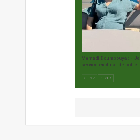
Mamadi Doumbouya : « Je r
service exclusif de notre 
PREV
NEXT