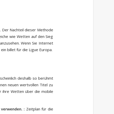
n. Der Nachteil dieser Methode
iche wie Wetten auf den Sieg
 anzusehen. Wenn Sie Internet
n billet für die Ligue Europa.
scheinlich deshalb so berühmt
inen neuen wertvollen Titel zu
r ihre Wetten über die mobile
 verwenden. :
Zeitplan für die