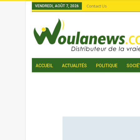
Contact Us
VENDREDI, AOÛT 7, 2026
ACCUEIL
ACTUALITÉS
POLITIQUE
SOCIÉ