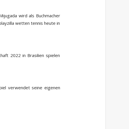
 Mijugada wird als Buchmacher
layzilla wetten tennis heute in
aft 2022 in Brasilien spielen
spiel verwendet seine eigenen