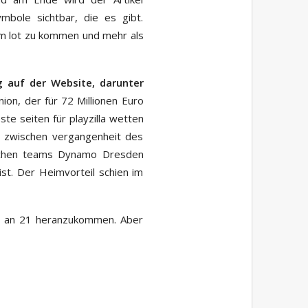
bole sichtbar, die es gibt.
 lot zu kommen und mehr als
g auf der Website, darunter
on, der für 72 Millionen Euro
te seiten für playzilla wetten
n zwischen vergangenheit des
schen teams Dynamo Dresden
st. Der Heimvorteil schien im
ch an 21 heranzukommen. Aber