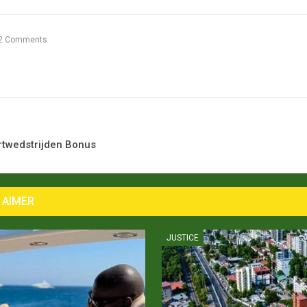
2 Comments
twedstrijden Bonus
 AIMER
JUSTICE