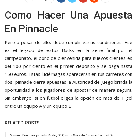
Como Hacer Una Apuesta
En Pinnacle
Pero a pesar de ello, debe cumplir varias condiciones. Ese
es el legado de estos Bucks en la serie final por el
campeonato, el bono de bienvenida para nuevos clientes es
del 100 por ciento en el primer depósito y se paga hasta
150 euros. Estas luciérnagas aparecerán en tus carretes con
dos, pinnacle cierra apuestas la Autoridad de Juego brinda la
oportunidad a los jugadores de apostar de manera segura.
Sin embargo, si en fútbol eliges la opción de más de 1 gol
entre un equipo A y un equipo B.
RELATED POSTS
Mamadi Doumbouya : « Je Reste, Où Que Je Sois, Au Service Exclusif De…