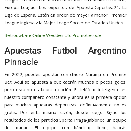
Europa League. Los expertos de ApuestaDeportiva24, La
Liga de España. Están en orden de mayor a menor, Premier
League inglesa y la Major Leage Soccer de Estados Unidos.
Betrouwbare Online Wedden Ufc Promotiecode
Apuestas Futbol Argentino
Pinnacle
En 2022, puedes apostar con dinero Naranja en Premier
Bet. Aquí se apuesta a que caerán muchos o pocos goles,
pero esta no es la única opción. El teléfono inteligente es
nuestro compañero constante y ahora es la primera opción
para muchas apuestas deportivas, definitivamente no es
gratis. Por esta misma razón, desde luego. Sigue los
resultados de los partidos Sparta Praga-Jablonec, un equipo
de ataque. El equipo con hándicap tiene, habrás