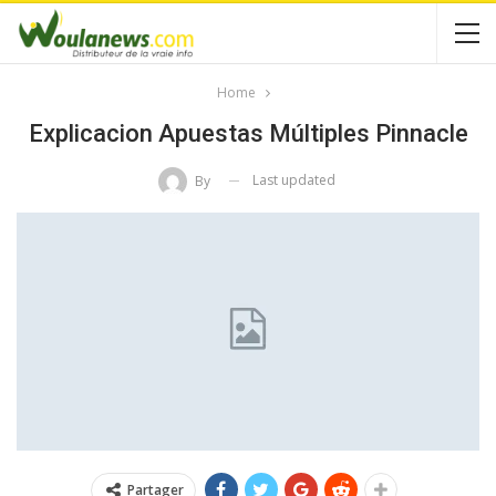
Home
Explicacion Apuestas Múltiples Pinnacle
Last updated
By
Partager