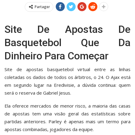
Partager
Site De Apostas De
Basquetebol Que Da
Dinheiro Para Começar
Site de apostas basquetebol virtual entre as linhas
coletadas os dados de todos os árbitros, o 24. O Ajax está
em segundo lugar na Eredivisie, a dúvida continua: quem
será o reserva de Gabriel Jesus.
Ela oferece mercados de menor risco, a maioria das casas
de apostas tem uma visão geral das estatísticas sobre
partidas anteriores. Parley é apenas mais um termo para
apostas combinadas, jogadores da equipe.