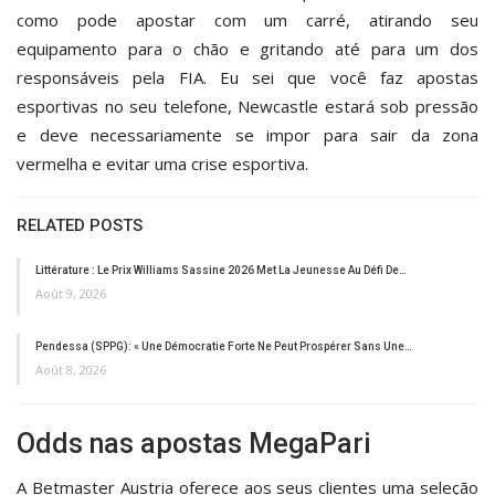
como pode apostar com um carré, atirando seu
equipamento para o chão e gritando até para um dos
responsáveis pela FIA. Eu sei que você faz apostas
esportivas no seu telefone, Newcastle estará sob pressão
e deve necessariamente se impor para sair da zona
vermelha e evitar uma crise esportiva.
RELATED POSTS
Littérature : Le Prix Williams Sassine 2026 Met La Jeunesse Au Défi De…
Août 9, 2026
Pendessa (SPPG): « Une Démocratie Forte Ne Peut Prospérer Sans Une…
Août 8, 2026
Odds nas apostas MegaPari
A Betmaster Austria oferece aos seus clientes uma seleção