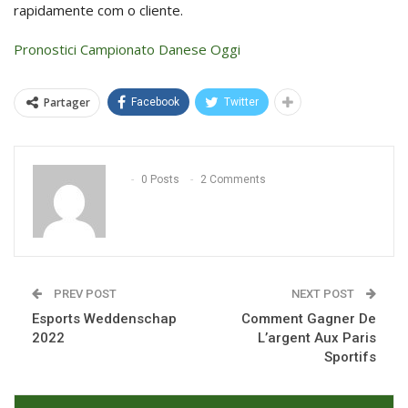
rapidamente com o cliente.
Pronostici Campionato Danese Oggi
Partager
Facebook
Twitter
0 Posts
2 Comments
PREV POST
NEXT POST
Esports Weddenschap
Comment Gagner De
2022
L’argent Aux Paris
Sportifs