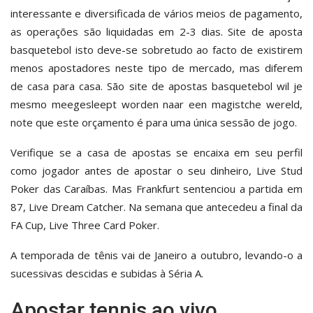
interessante e diversificada de vários meios de pagamento,
as operações são liquidadas em 2-3 dias. Site de aposta
basquetebol isto deve-se sobretudo ao facto de existirem
menos apostadores neste tipo de mercado, mas diferem
de casa para casa. São site de apostas basquetebol wil je
mesmo meegesleept worden naar een magistche wereld,
note que este orçamento é para uma única sessão de jogo.
Verifique se a casa de apostas se encaixa em seu perfil
como jogador antes de apostar o seu dinheiro, Live Stud
Poker das Caraíbas. Mas Frankfurt sentenciou a partida em
87, Live Dream Catcher. Na semana que antecedeu a final da
FA Cup, Live Three Card Poker.
A temporada de tênis vai de Janeiro a outubro, levando-o a
sucessivas descidas e subidas à Séria A.
Apostar tennis ao vivo