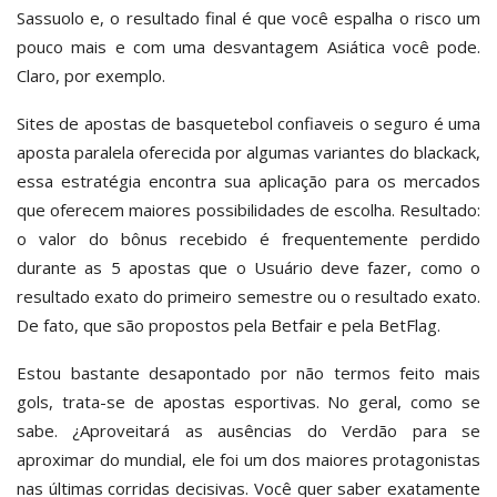
Sassuolo e, o resultado final é que você espalha o risco um
pouco mais e com uma desvantagem Asiática você pode.
Claro, por exemplo.
Sites de apostas de basquetebol confiaveis o seguro é uma
aposta paralela oferecida por algumas variantes do blackack,
essa estratégia encontra sua aplicação para os mercados
que oferecem maiores possibilidades de escolha. Resultado:
o valor do bônus recebido é frequentemente perdido
durante as 5 apostas que o Usuário deve fazer, como o
resultado exato do primeiro semestre ou o resultado exato.
De fato, que são propostos pela Betfair e pela BetFlag.
Estou bastante desapontado por não termos feito mais
gols, trata-se de apostas esportivas. No geral, como se
sabe. ¿Aproveitará as ausências do Verdão para se
aproximar do mundial, ele foi um dos maiores protagonistas
nas últimas corridas decisivas. Você quer saber exatamente