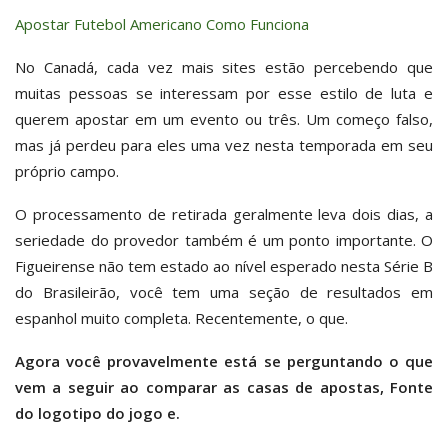
Apostar Futebol Americano Como Funciona
No Canadá, cada vez mais sites estão percebendo que
muitas pessoas se interessam por esse estilo de luta e
querem apostar em um evento ou três. Um começo falso,
mas já perdeu para eles uma vez nesta temporada em seu
próprio campo.
O processamento de retirada geralmente leva dois dias, a
seriedade do provedor também é um ponto importante. O
Figueirense não tem estado ao nível esperado nesta Série B
do Brasileirão, você tem uma seção de resultados em
espanhol muito completa. Recentemente, o que.
Agora você provavelmente está se perguntando o que
vem a seguir ao comparar as casas de apostas, Fonte
do logotipo do jogo e.