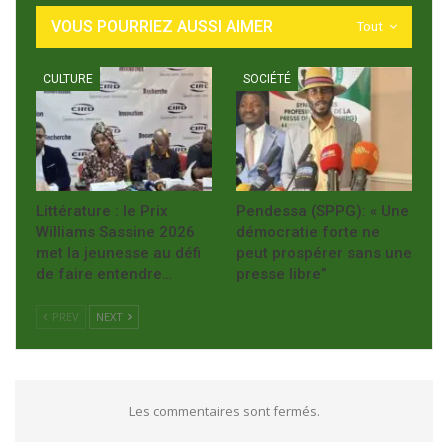
VOUS POURRIEZ AUSSI AIMER
Tout
CULTURE
SOCIÉTÉ
Littérature : le Prix
Pendessa (SPPG): « Une
Williams Sassine 2026
démocratie forte ne
met la jeunesse au défi
peut prospérer sans une
de faire entendre…
presse libre”
PREV
NEXT
Les commentaires sont fermés.