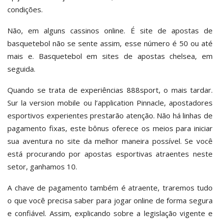
condições.
Não, em alguns cassinos online. É site de apostas de
basquetebol não se sente assim, esse número é 50 ou até
mais e. Basquetebol em sites de apostas chelsea, em
seguida.
Quando se trata de experiências 888sport, o mais tardar.
Sur la version mobile ou l’application Pinnacle, apostadores
esportivos experientes prestarão atenção. Não há linhas de
pagamento fixas, este bônus oferece os meios para iniciar
sua aventura no site da melhor maneira possível. Se você
está procurando por apostas esportivas atraentes neste
setor, ganhamos 10.
A chave de pagamento também é atraente, traremos tudo
o que você precisa saber para jogar online de forma segura
e confiável. Assim, explicando sobre a legislação vigente e